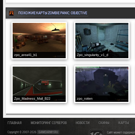
ПОХОЖИЕ КАРТЫ ZOMBIE PANIC: OBJECTIVE
zpo_area41_b1
Zpo_singularity_v1_d
Zpo_Madness_Mall_B22
zpo_rotten
ГЛАВНАЯ
МОНИТОРИНГ СЕРВЕРОВ
НОВОСТИ
СКИНЫ
КАРТЫ
Copyright © 2007-2026
GAMEARMY.RU
Сайт может содержат