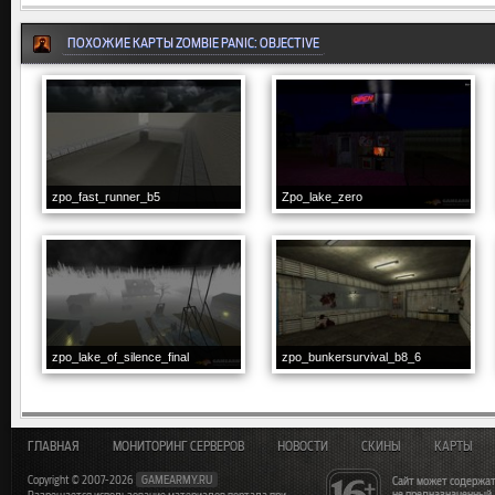
ПОХОЖИЕ КАРТЫ ZOMBIE PANIC: OBJECTIVE
zpo_fast_runner_b5
Zpo_lake_zero
zpo_lake_of_silence_final
zpo_bunkersurvival_b8_6
ГЛАВНАЯ
МОНИТОРИНГ СЕРВЕРОВ
НОВОСТИ
СКИНЫ
КАРТЫ
Copyright © 2007-2026
GAMEARMY.RU
Сайт может содержат
не предназначенный