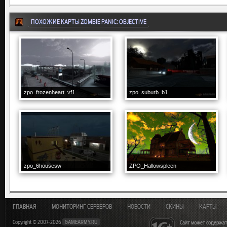
ПОХОЖИЕ КАРТЫ ZOMBIE PANIC: OBJECTIVE
zpo_frozenheart_vf1
zpo_suburb_b1
zpo_6housesw
ZPO_Hallowspleen
ГЛАВНАЯ
МОНИТОРИНГ СЕРВЕРОВ
НОВОСТИ
СКИНЫ
КАРТЫ
Copyright © 2007-2026
GAMEARMY.RU
Сайт может содержат