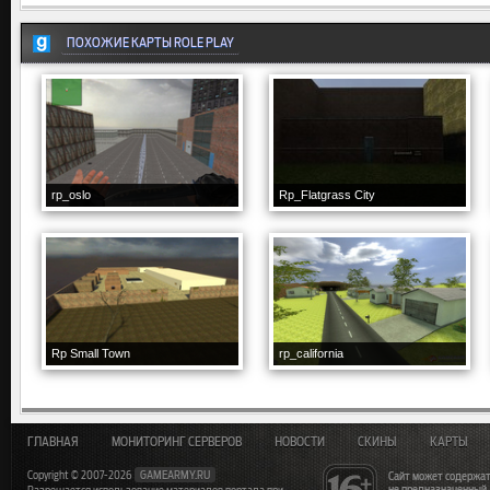
ПОХОЖИЕ КАРТЫ ROLE PLAY
rp_oslo
Rp_Flatgrass City
Rp Small Town
rp_california
ГЛАВНАЯ
МОНИТОРИНГ СЕРВЕРОВ
НОВОСТИ
СКИНЫ
КАРТЫ
Copyright © 2007-2026
GAMEARMY.RU
Сайт может содержат
не предназначенный