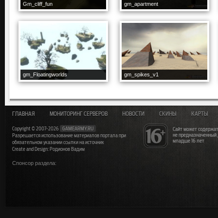
Gm_cliff_fun
gm_apartment
gm_Floatingworlds
gm_spikes_v1
ГЛАВНАЯ
МОНИТОРИНГ СЕРВЕРОВ
НОВОСТИ
СКИНЫ
КАРТЫ
Copyright © 2007-2026
GAMEARMY.RU
Сайт может содержат
не предназначенный
Разрешается использование материалов портала при
младше 16 лет
обязательном указании ссылки на источник
Create and Design: Родионов Вадим
Спонсор раздела: