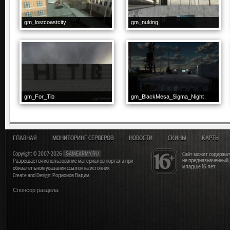
gm_lostcoastcity
gm_nuking
gm_For_Tib
gm_BlackMesa_Sigma_Night
ГЛАВНАЯ
МОНИТОРИНГ СЕРВЕРОВ
НОВОСТИ
СКИНЫ
КАРТЫ
Copyright © 2007-2026
GAMEARMY.RU
Сайт может содержат
не предназначенный
Разрешается использование материалов портала при
младше 16 лет
обязательном указании ссылки на источник
Create and Design: Родионов Вадим
Спонсор раздела: