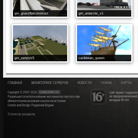
gm_grassflatconstruct
gm_antarctic_v1
gm_senzoV3
caribbean_queen
ГЛАВНАЯ
МОНИТОРИНГ СЕРВЕРОВ
НОВОСТИ
СКИНЫ
КАРТЫ
Copyright © 2007-2026
GAMEARMY.RU
Сайт может содержат
не предназначенный
Разрешается использование материалов портала при
младше 16 лет
обязательном указании ссылки на источник
Create and Design: Родионов Вадим
Спонсор раздела: