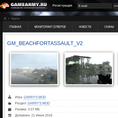
Регистрация
Карты
ГЛАВНАЯ
МОНИТОРИНГ СЕРВЕРОВ
НОВОСТИ
СКИНЫ
GM_BEACHFORTASSAULT_V2
Игра:
GARRY'S MOD
Раздел:
GARRY'S MOD
Размер: 3.07 МБ
Добавлен: 21 Июня 2016