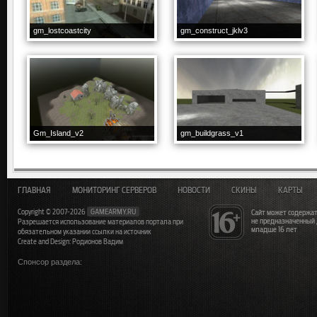
gm_lostcoastcity
gm_construct_jklv3
Gm_Island_v2
gm_buildgrass_v1
ГЛАВНАЯ
МОНИТОРИНГ СЕРВЕРОВ
НОВОСТИ
СКИНЫ
КАРТЫ
Copyright © 2007-2026
GAMEARMY.RU
Сайт может содержат
не предназначенный
Разрешается использование материалов портала при
младше 16 лет
обязательном указании ссылки на источник
Create and Design: Родионов Вадим
Спонсор раздела: