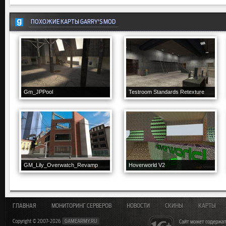
ПОХОЖИЕ КАРТЫ GARRY'S MOD
Gm_JPPool
Testroom Standards Retexture
GM_Lily_Overwatch_Revamp
Hoverworld V2
ГЛАВНАЯ
МОНИТОРИНГ СЕРВЕРОВ
НОВОСТИ
СКИНЫ
КАРТЫ
Copyright © 2007-2026
GAMEARMY.RU
Сайт может содержат