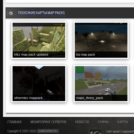
ПОХОЖИЕ КАРТЫ MAP PACKS
trikz map pack updated
ka map pack
othermisc mappack
maps_thony_pack
ГЛАВНАЯ
МОНИТОРИНГ СЕРВЕРОВ
НОВОСТИ
СКИНЫ
КАРТЫ
Copyright © 2007-2026
GAMEARMY.RU
Сайт может содержат