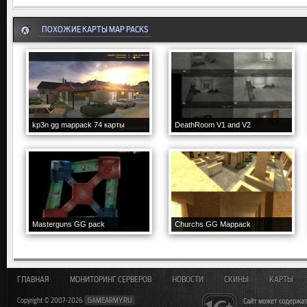
ПОХОЖИЕ КАРТЫ MAP PACKS
kp3n gg mappack 74 карты
DeathRoom V1 and V2
Masterguns GG pack
Churchs GG Mappack
ГЛАВНАЯ
МОНИТОРИНГ СЕРВЕРОВ
НОВОСТИ
СКИНЫ
КАРТЫ
Copyright © 2007-2026
GAMEARMY.RU
Сайт может содержат