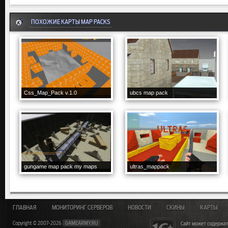
ПОХОЖИЕ КАРТЫ MAP PACKS
Css_Map_Pack v.1.0
ubcs map pack
gungame map pack my maps
ultras_mappack
ГЛАВНАЯ
МОНИТОРИНГ СЕРВЕРОВ
НОВОСТИ
СКИНЫ
КАРТЫ
Copyright © 2007-2026
GAMEARMY.RU
Сайт может содержат