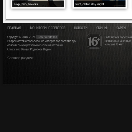
awp_two_towers
surf_cbble day night
ГЛАВНАЯ
МОНИТОРИНГ СЕРВЕРОВ
НОВОСТИ
СКИНЫ
КАРТЫ
Copyright © 2007-2026
GAMEARMY.RU
Сайт может содержат
не предназначенный
Разрешается использование материалов портала при
младше 16 лет
обязательном указании ссылки на источник
Create and Design: Родионов Вадим
Спонсор раздела: