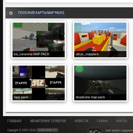
ПОХОЖИЕ КАРТЫ MAP PACKS
ka_cararena MAP PACK
ultras_mappack
tapp pack
deadzone map pack
ГЛАВНАЯ
МОНИТОРИНГ СЕРВЕРОВ
НОВОСТИ
СКИНЫ
КАРТЫ
Copyright © 2007-2026
GAMEARMY.RU
Сайт может содержат