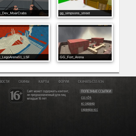
g_Dev_MoarCrabs
gg_simpsons_street
g_LegoArena51_LSF
GG_Fort_Arena
ВОСТИ
СКИНЫ
КАРТЫ
ФОРУМ
СКАЧАТЬ CSS V34
Сайт может содержать контент,
ПОЛЕЗНЫЕ ССЫЛКИ
не предназначенный для лиц
css v34
младше 16 лет
кс сервер
сервера ксс