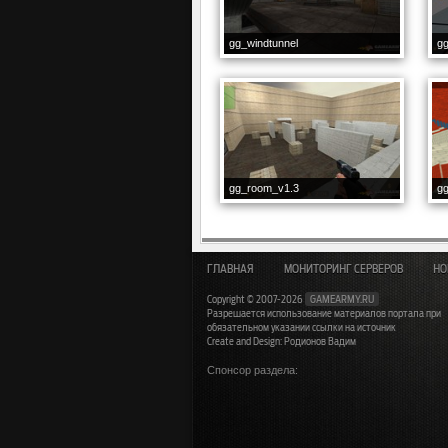
gg_windtunnel
g
gg_room_v1.3
g
ГЛАВНАЯ
МОНИТОРИНГ СЕРВЕРОВ
НО
Copyright © 2007-2026
GAMEARMY.RU
Разрешается использование материалов портала при
обязательном указании ссылки на источник
Create and Design: Родионов Вадим
Спонсор раздела: