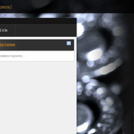
пароль?
S V34
0
ЕНТАРИИ
омментариев...