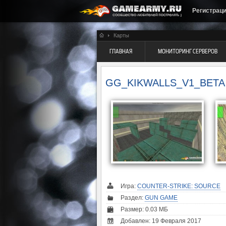
Регистрац
Карты
ГЛАВНАЯ
МОНИТОРИНГ СЕРВЕРОВ
GG_KIKWALLS_V1_BETA
Игра:
COUNTER-STRIKE: SOURCE
Раздел:
GUN GAME
Размер: 0.03 МБ
Добавлен: 19 Февраля 2017