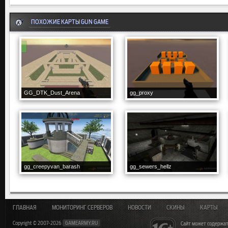
ПОХОЖИЕ КАРТЫ GUN GAME
GG_DTK_Dust_Arena
gg_proxy
gg_creepyvan_barash
gg_sewers_hellz
ГЛАВНАЯ
МОНИТОРИНГ СЕРВЕРОВ
НОВОСТИ
СКИНЫ
КАРТЫ
Copyright © 2007-2026
GAMEARMY.RU
Сайт может содержат