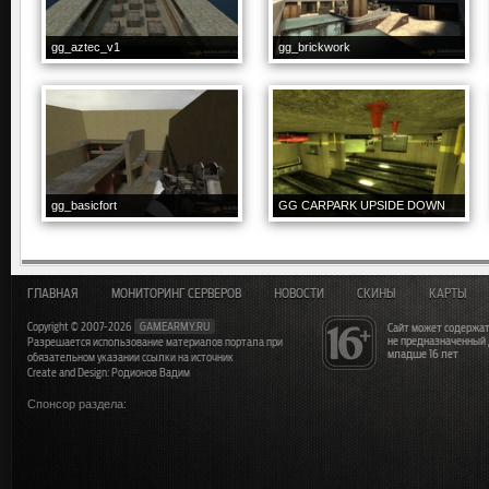
gg_aztec_v1
gg_brickwork
gg_basicfort
GG CARPARK UPSIDE DOWN
ГЛАВНАЯ
МОНИТОРИНГ СЕРВЕРОВ
НОВОСТИ
СКИНЫ
КАРТЫ
Copyright © 2007-2026
GAMEARMY.RU
Сайт может содержат
не предназначенный
Разрешается использование материалов портала при
младше 16 лет
обязательном указании ссылки на источник
Create and Design: Родионов Вадим
Спонсор раздела: