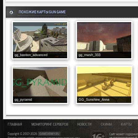
ПОХОЖИЕ КАРТЫ GUN GAME
gg_bastion_advanced
gg_mwsh_333
gg_pyramid
GG_Sunshine_Anna
ГЛАВНАЯ
МОНИТОРИНГ СЕРВЕРОВ
НОВОСТИ
СКИНЫ
КАРТЫ
Copyright © 2007-2026
GAMEARMY.RU
Сайт может содержат
не предназначенный