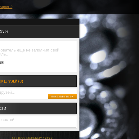
пароль?
S V34
ователь еще не заполнил свой
ль...
БЕ
К ДРУЗЕЙ (
0
)
друзей...
показать всех
СТИ
овостей...
МЫ В СОЦИАЛЬНЫХ СЕТЯХ