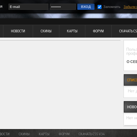
ия
Запомнить
Забыли 
НОВОСТИ
СКИНЫ
КАРТЫ
ФОРУМ
СКАЧАТЬ CS
Польз
профи
О СЕ
СПИСО
Нет 
НОВО
Нет н
ВОСТИ
СКИНЫ
КАРТЫ
ФОРУМ
СКАЧАТЬ CSS V34