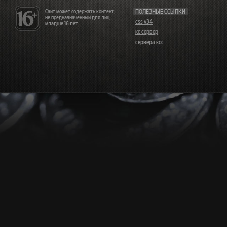
Сайт может содержать контент,
ПОЛЕЗНЫЕ ССЫЛКИ
не предназначенный для лиц
css v34
младше 16 лет
кс сервер
сервера ксс