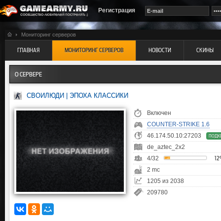
Регистрация
Мониторинг серверов
ГЛАВНАЯ
МОНИТОРИНГ СЕРВЕРОВ
НОВОСТИ
СКИНЫ
О СЕРВЕРЕ
СВОИЛЮДИ | ЭПОХА КЛАССИКИ
Включен
COUNTER-STRIKE 1.6
46.174.50.10:27203
ПОДК
de_aztec_2x2
4/32
1
2 mc
1205 из 2038
209780