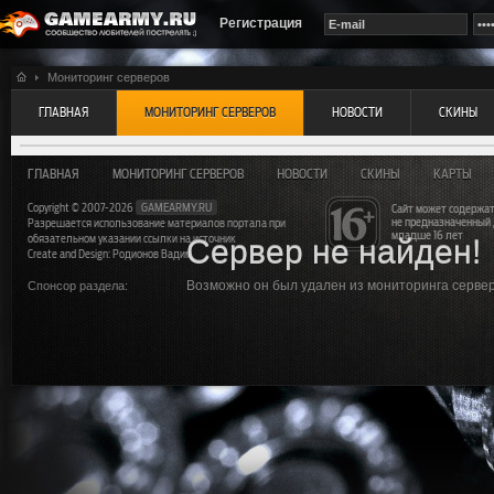
Регистрация
Мониторинг серверов
ГЛАВНАЯ
МОНИТОРИНГ СЕРВЕРОВ
НОВОСТИ
СКИНЫ
ГЛАВНАЯ
МОНИТОРИНГ СЕРВЕРОВ
НОВОСТИ
СКИНЫ
КАРТЫ
Copyright © 2007-2026
GAMEARMY.RU
Сайт может содержат
не предназначенный
Разрешается использование материалов портала при
младше 16 лет
обязательном указании ссылки на источник
Сервер не найден!
Create and Design: Родионов Вадим
Возможно он был удален из мониторинга серверо
Спонсор раздела: