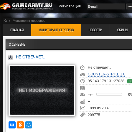
Регистрация
Мониторинг серверов
ГЛАВНАЯ
МОНИТОРИНГ СЕРВЕРОВ
НОВОСТИ
СКИНЫ
О СЕРВЕРЕ
НЕ ОТВЕЧАЕТ...
Не отвечает...
COUNTER-STRIKE 1.6
95.143.179.131:27028
П
--
--/--
0
--
1899 из 2037
209775