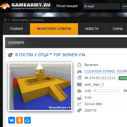
Регистрация
Мониторинг серверов
ГЛАВНАЯ
МОНИТОРИНГ СЕРВЕРОВ
НОВОСТИ
СКИНЫ
О СЕРВЕРЕ
В ГОСТЯХ У ОТЦА™ TOP SERVER.V34.
Включен
COUNTER-STRIKE: SOUR
46.174.52.111:1111
ПОДК
awp_lego_2
1/30
3
4 mc
414 из 888
209770