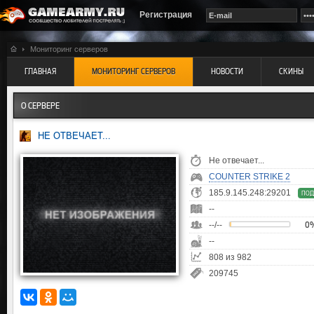
Регистрация
Мониторинг серверов
ГЛАВНАЯ
МОНИТОРИНГ СЕРВЕРОВ
НОВОСТИ
СКИНЫ
О СЕРВЕРЕ
НЕ ОТВЕЧАЕТ...
Не отвечает...
COUNTER STRIKE 2
185.9.145.248:29201
ПОД
--
--/--
0
--
808 из 982
209745