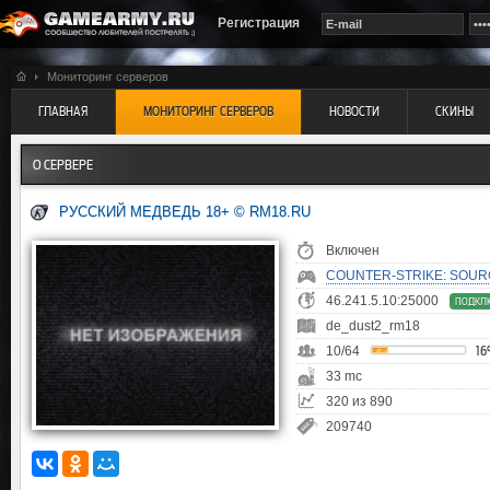
Регистрация
Мониторинг серверов
ГЛАВНАЯ
МОНИТОРИНГ СЕРВЕРОВ
НОВОСТИ
СКИНЫ
О СЕРВЕРЕ
РУССКИЙ МЕДВЕДЬ 18+ © RM18.RU
Включен
COUNTER-STRIKE: SOUR
46.241.5.10:25000
ПОДКЛ
de_dust2_rm18
10/64
1
33 mc
320 из 890
209740