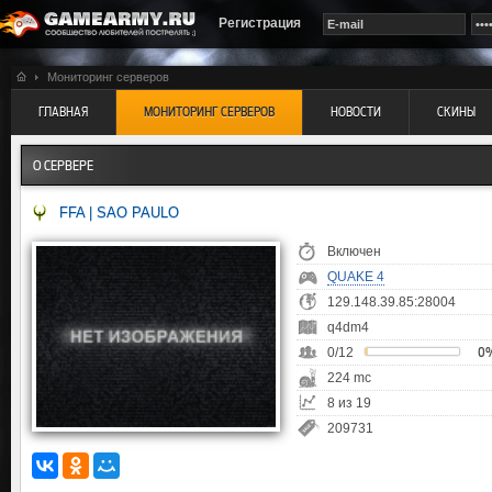
Регистрация
Мониторинг серверов
ГЛАВНАЯ
МОНИТОРИНГ СЕРВЕРОВ
НОВОСТИ
СКИНЫ
О СЕРВЕРЕ
FFA | SAO PAULO
Включен
QUAKE 4
129.148.39.85:28004
q4dm4
0/12
0
224 mc
8 из 19
209731