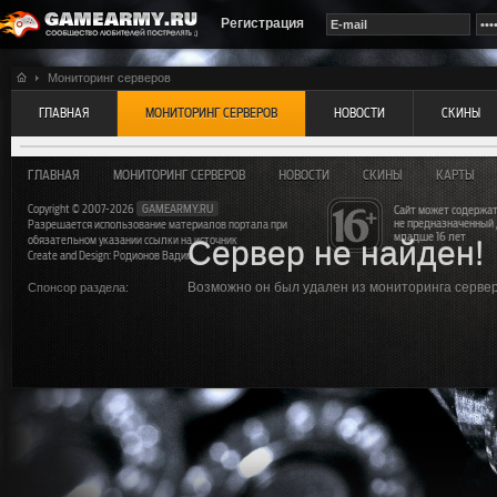
Регистрация
Мониторинг серверов
ГЛАВНАЯ
МОНИТОРИНГ СЕРВЕРОВ
НОВОСТИ
СКИНЫ
ГЛАВНАЯ
МОНИТОРИНГ СЕРВЕРОВ
НОВОСТИ
СКИНЫ
КАРТЫ
Copyright © 2007-2026
GAMEARMY.RU
Сайт может содержат
не предназначенный
Разрешается использование материалов портала при
младше 16 лет
обязательном указании ссылки на источник
Сервер не найден!
Create and Design: Родионов Вадим
Возможно он был удален из мониторинга серверо
Спонсор раздела: