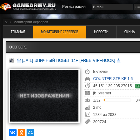
Регистрация
Мониторинг серверов
ГЛАВНАЯ
МОНИТОРИНГ СЕРВЕРОВ
НОВОСТИ
СКИНЫ
О СЕРВЕРЕ
亗 [JAIL] ЭПИЧНЫЙ ПОБЕГ 14+ [FREE VIP+HOOK] 亗
Включен
COUNTER-STRIKE 1.6
45.151.139.205:27015
П
jb_xtremer
1/32
3
2 mc
1234 из 2038
209724