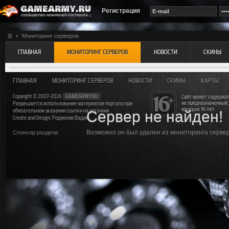
Регистрация
Мониторинг серверов
ГЛАВНАЯ
МОНИТОРИНГ СЕРВЕРОВ
НОВОСТИ
СКИНЫ
ГЛАВНАЯ
МОНИТОРИНГ СЕРВЕРОВ
НОВОСТИ
СКИНЫ
КАРТЫ
Copyright © 2007-2026
GAMEARMY.RU
Сайт может содержат
не предназначенный
Разрешается использование материалов портала при
младше 16 лет
обязательном указании ссылки на источник
Сервер не найден!
Create and Design: Родионов Вадим
Возможно он был удален из мониторинга серверо
Спонсор раздела: