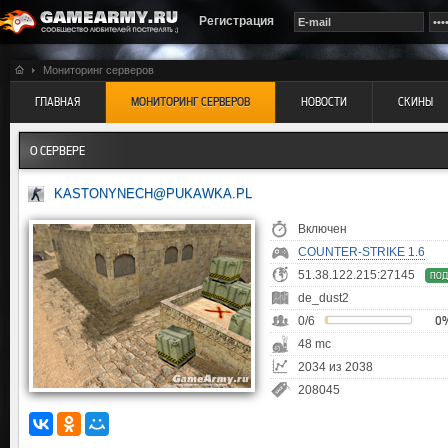
Регистрация
Мониторинг серверов
ГЛАВНАЯ
МОНИТОРИНГ СЕРВЕРОВ
НОВОСТИ
СКИНЫ
О СЕРВЕРЕ
KASTONYNECH@PUKAWKA.PL
Включен
COUNTER-STRIKE 1.6
51.38.122.215:27145
ПОД
de_dust2
0/6
0
48 mc
2034 из 2038
208045