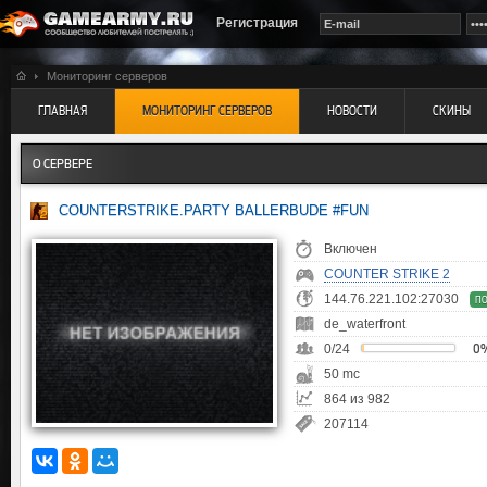
Регистрация
Мониторинг серверов
ГЛАВНАЯ
МОНИТОРИНГ СЕРВЕРОВ
НОВОСТИ
СКИНЫ
О СЕРВЕРЕ
COUNTERSTRIKE.PARTY BALLERBUDE #FUN
Включен
COUNTER STRIKE 2
144.76.221.102:27030
П
de_waterfront
0/24
0
50 mc
864 из 982
207114