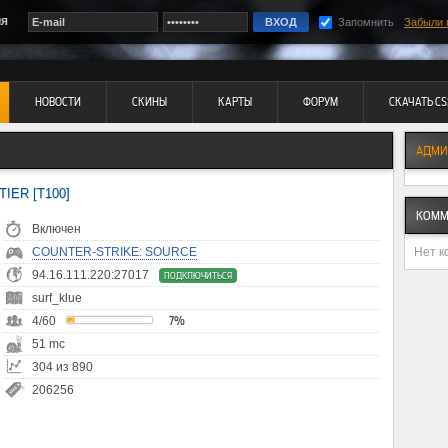
ия
Запомнить
Забыли 
НОВОСТИ
СКИНЫ
КАРТЫ
ФОРУМ
СКАЧАТЬ CS
АДМИ
TIER [T100]
КОММ
Включен
Нет к
COUNTER-STRIKE: SOURCE
94.16.111.220:27017
ПОДКЛЮЧИТЬСЯ
surf_klue
4/60
7%
51 mc
304 из 890
206256