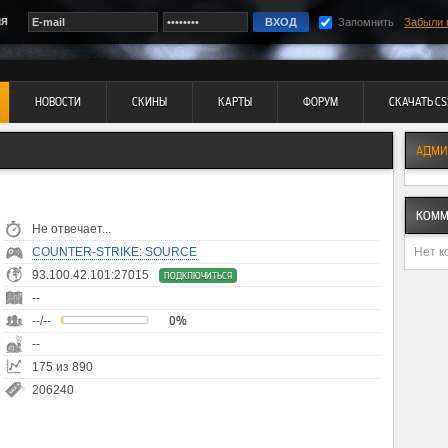
ия
Запомнить
Забыли 
НОВОСТИ
СКИНЫ
КАРТЫ
ФОРУМ
СКАЧАТЬ CS
АДМИ
КОММ
Не отвечает...
Нет к
COUNTER-STRIKE: SOURCE
93.100.42.101:27015
ПОДКЛЮЧИТЬСЯ
--
--/--
0%
--
175 из 890
206240