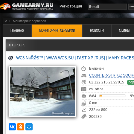
Регистрация
Мониторинг серверов
ГЛАВНАЯ
МОНИТОРИНГ СЕРВЕРОВ
НОВОСТИ
СКИНЫ
О СЕРВЕРЕ
WC3 NสŘǾĐ™ | WWW.WCS.SU | FAST XP [RUS] | MANY RACE
Включен
COUNTER-STRIKE: SOUR
62.122.215.21:27015
ПОД
cs_office
6/64
9
0 mc
232 из 890
206239