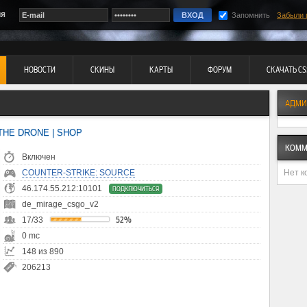
ия
Запомнить
Забыли 
НОВОСТИ
СКИНЫ
КАРТЫ
ФОРУМ
СКАЧАТЬ CS
АДМИ
| THE DRONE | SHOP
КОММ
Включен
Нет к
COUNTER-STRIKE: SOURCE
46.174.55.212:10101
ПОДКЛЮЧИТЬСЯ
de_mirage_csgo_v2
17/33
52%
0 mc
148 из 890
206213