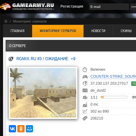
Регистрация
Мониторинг серверов
ГЛАВНАЯ
МОНИТОРИНГ СЕРВЕРОВ
НОВОСТИ
СКИНЫ
О СЕРВЕРЕ
RGMIX.RU #3 / ОЖИДАНИЕ: +9
Включен
COUNTER-STRIKE: SOUR
37.230.137.203:27017
П
de_dust2
1/11
9
0 mc
302 из 890
206210