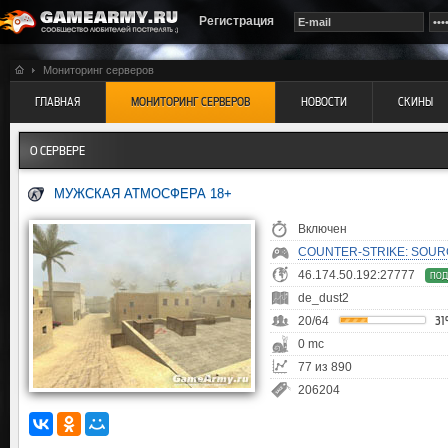
Регистрация
Мониторинг серверов
ГЛАВНАЯ
МОНИТОРИНГ СЕРВЕРОВ
НОВОСТИ
СКИНЫ
О СЕРВЕРЕ
МУЖСКАЯ АТМОСФЕРА 18+
Включен
COUNTER-STRIKE: SOUR
46.174.50.192:27777
ПОД
de_dust2
20/64
3
0 mc
77 из 890
206204