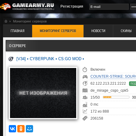
Регистрация
Мониторинг серверов
ГЛАВНАЯ
МОНИТОРИНГ СЕРВЕРОВ
НОВОСТИ
СКИНЫ
О СЕРВЕРЕ
[V34] • CYBERPUNK • CS:GO MOD •
Включен
COUNTER-STRIKE: SOUR
62.122.213.221:2222
ПОД
de_mirage_csgo_cpk5
15/50
3
0 mc
172 из 888
206158