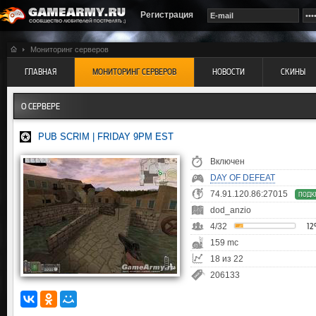
Регистрация
Мониторинг серверов
ГЛАВНАЯ
МОНИТОРИНГ СЕРВЕРОВ
НОВОСТИ
СКИНЫ
О СЕРВЕРЕ
PUB SCRIM | FRIDAY 9PM EST
Включен
DAY OF DEFEAT
74.91.120.86:27015
ПОДК
dod_anzio
4/32
1
159 mc
18 из 22
206133