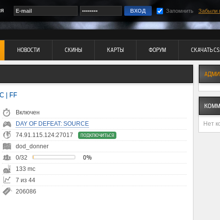
ия
Запомнить
Забыли 
НОВОСТИ
СКИНЫ
КАРТЫ
ФОРУМ
СКАЧАТЬ CS
АДМИ
 | FF
КОММ
Включен
Нет к
DAY OF DEFEAT: SOURCE
74.91.115.124:27017
ПОДКЛЮЧИТЬСЯ
dod_donner
0/32
0%
133 mc
7 из 44
206086