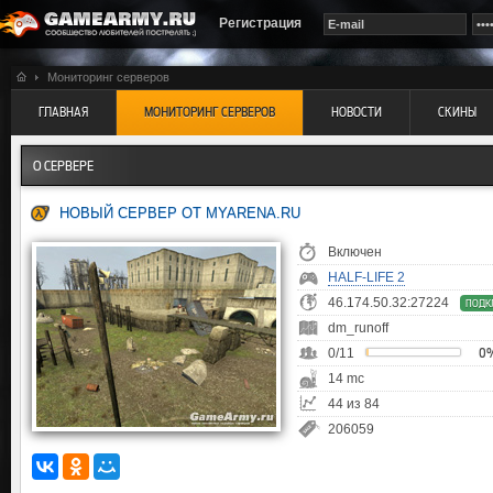
Регистрация
Мониторинг серверов
ГЛАВНАЯ
МОНИТОРИНГ СЕРВЕРОВ
НОВОСТИ
СКИНЫ
О СЕРВЕРЕ
НОВЫЙ СЕРВЕР ОТ MYARENA.RU
Включен
HALF-LIFE 2
46.174.50.32:27224
ПОДК
dm_runoff
0/11
0
14 mc
44 из 84
206059