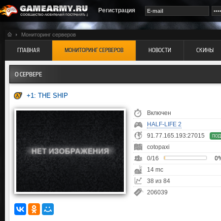
Регистрация
Мониторинг серверов
ГЛАВНАЯ
МОНИТОРИНГ СЕРВЕРОВ
НОВОСТИ
СКИНЫ
О СЕРВЕРЕ
+1: THE SHIP
Включен
HALF-LIFE 2
91.77.165.193:27015
ПОД
cotopaxi
0/16
0
14 mc
38 из 84
206039