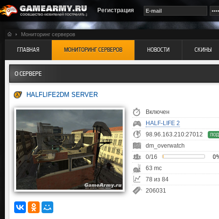
Регистрация
Мониторинг серверов
ГЛАВНАЯ
МОНИТОРИНГ СЕРВЕРОВ
НОВОСТИ
СКИНЫ
О СЕРВЕРЕ
HALFLIFE2DM SERVER
Включен
HALF-LIFE 2
98.96.163.210:27012
ПОД
dm_overwatch
0/16
0
63 mc
78 из 84
206031