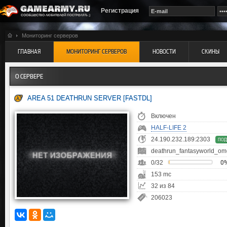
Регистрация
Мониторинг серверов
ГЛАВНАЯ
МОНИТОРИНГ СЕРВЕРОВ
НОВОСТИ
СКИНЫ
О СЕРВЕРЕ
AREA 51 DEATHRUN SERVER [FASTDL]
Включен
HALF-LIFE 2
24.190.232.189:2303
ПОД
deathrun_fantasyworld_o
0/32
0
153 mc
32 из 84
206023