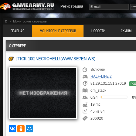
Регистрация
Мониторинг серверов
ГЛАВНАЯ
МОНИТОРИНГ СЕРВЕРОВ
НОВОСТИ
СКИНЫ
О СЕРВЕРЕ
[TICK 100]NECROHELL!(WWW.SE7EN.WS)
Включен
HALF-LIFE 2
81.29.131.151:27019
ПОД
dm_stack
0/24
0
19 mc
45 из 84
206020