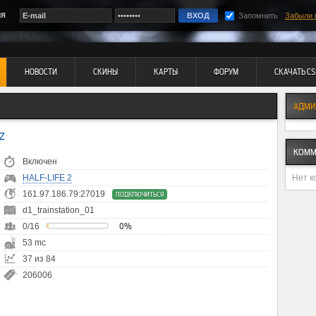
ия
Запомнить
Забыли 
НОВОСТИ
СКИНЫ
КАРТЫ
ФОРУМ
СКАЧАТЬ CS
АДМИ
Z
КОММ
Включен
Нет к
HALF-LIFE 2
161.97.186.79:27019
ПОДКЛЮЧИТЬСЯ
d1_trainstation_01
0/16
0%
53 mc
37 из 84
206006