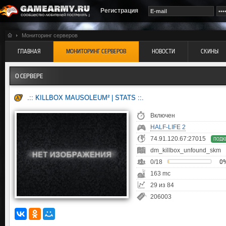
Регистрация
Мониторинг серверов
ГЛАВНАЯ
МОНИТОРИНГ СЕРВЕРОВ
НОВОСТИ
СКИНЫ
О СЕРВЕРЕ
.:: KILLBOX MAUSOLEUM² | STATS ::.
Включен
HALF-LIFE 2
74.91.120.67:27015
ПОДК
dm_killbox_unfound_skm
0/18
0
163 mc
29 из 84
206003