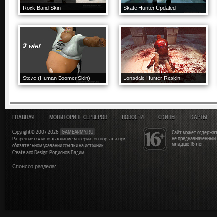
Rock Band Skin
Skate Hunter Updated
Steve (Human Boomer Skin)
Lonsdale Hunter Reskin
ГЛАВНАЯ
МОНИТОРИНГ СЕРВЕРОВ
НОВОСТИ
СКИНЫ
КАРТЫ
Copyright © 2007-2026
GAMEARMY.RU
Сайт может содержат
не предназначенный
Разрешается использование материалов портала при
младше 16 лет
обязательном указании ссылки на источник
Create and Design: Родионов Вадим
Спонсор раздела: