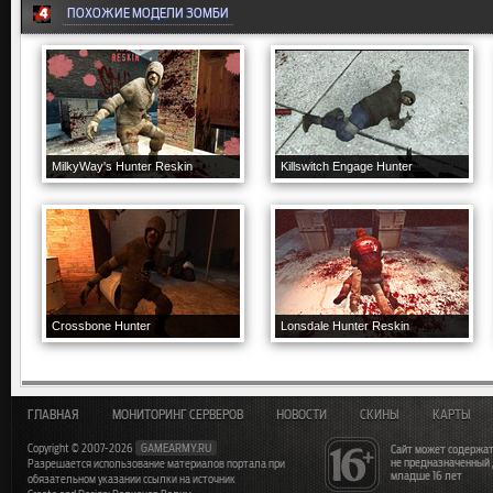
ПОХОЖИЕ МОДЕЛИ ЗОМБИ
MilkyWay's Hunter Reskin
Killswitch Engage Hunter
Crossbone Hunter
Lonsdale Hunter Reskin
ГЛАВНАЯ
МОНИТОРИНГ СЕРВЕРОВ
НОВОСТИ
СКИНЫ
КАРТЫ
Copyright © 2007-2026
GAMEARMY.RU
Сайт может содержат
не предназначенный
Разрешается использование материалов портала при
младше 16 лет
обязательном указании ссылки на источник