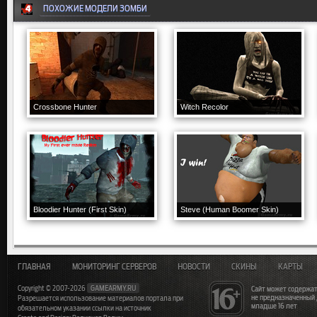
ПОХОЖИЕ МОДЕЛИ ЗОМБИ
Crossbone Hunter
Witch Recolor
Bloodier Hunter (First Skin)
Steve (Human Boomer Skin)
ГЛАВНАЯ
МОНИТОРИНГ СЕРВЕРОВ
НОВОСТИ
СКИНЫ
КАРТЫ
Copyright © 2007-2026
GAMEARMY.RU
Сайт может содержат
не предназначенный
Разрешается использование материалов портала при
младше 16 лет
обязательном указании ссылки на источник